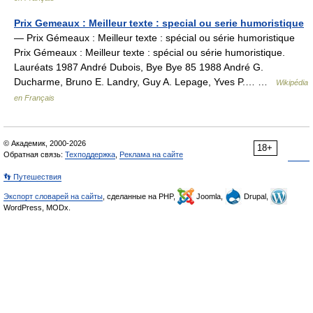
Prix Gemeaux : Meilleur texte : special ou serie humoristique
— Prix Gémeaux : Meilleur texte : spécial ou série humoristique
Prix Gémeaux : Meilleur texte : spécial ou série humoristique.
Lauréats 1987 André Dubois, Bye Bye 85 1988 André G.
Ducharme, Bruno E. Landry, Guy A. Lepage, Yves P.… …
Wikipédia
en Français
© Академик, 2000-2026
18+
Обратная связь:
Техподдержка
,
Реклама на сайте
👣 Путешествия
Экспорт словарей на сайты
, сделанные на PHP,
Joomla,
Drupal,
WordPress, MODx.