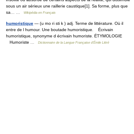
sous un air sérieux une raillerie caustique[1]. Sa forme, plus que
sa… …
Wikipédia en Français
humoristique
— (u mo ri sti k ) adj. Terme de littérature. Où il
entre de l humour. Une boutade humoristique. Écrivain
humoristique, synonyme d écrivain humoriste. ÉTYMOLOGIE
Humoriste …
Dictionnaire de la Langue Française d'Émile Littré