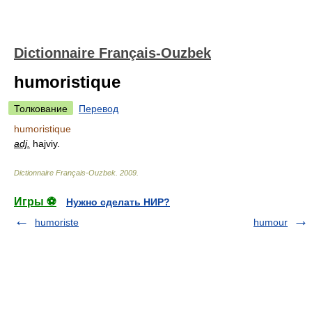
Dictionnaire Français-Ouzbek
humoristique
Толкование
Перевод
humoristique
adj.
hajviy.
Dictionnaire Français-Ouzbek
.
2009
.
Игры ⚽
Нужно сделать НИР?
humoriste
humour