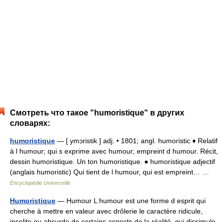
Смотреть что такое "humoristique" в других
словарях:
humoristique
— [ ymɔristik ] adj. • 1801; angl. humoristic ♦ Relatif
à l humour; qui s exprime avec humour; empreint d humour. Récit,
dessin humoristique. Un ton humoristique. ● humoristique adjectif
(anglais humoristic) Qui tient de l humour, qui est empreint… …
Encyclopédie Universelle
Humoristique
— Humour L humour est une forme d esprit qui
cherche à mettre en valeur avec drôlerie le caractère ridicule,
insolite ou absurde de certains aspects de la réalité, qui dissimule